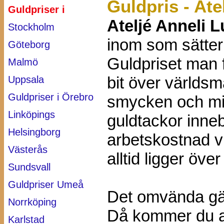
Guldpris - At
Guldpriser i
Ateljé Anneli 
Stockholm
inom som sätte
Göteborg
Guldpriset man få
Malmö
bit över världs
Uppsala
Guldpriser i Örebro
smycken och mind
Linköpings
guldtackor inneb
Helsingborg
arbetskostnad vi
Västerås
alltid ligger öv
Sundsvall
Guldpriser Umeå
Det omvända gäl
Norrköping
Då kommer du allt
Karlstad