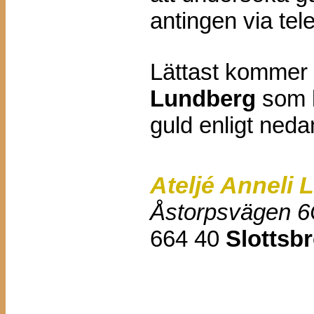
antingen via tele
Lättast kommer 
Lundberg
som k
guld enligt neda
Ateljé Anneli
Åstorpsvägen 
664 40
Slottsb