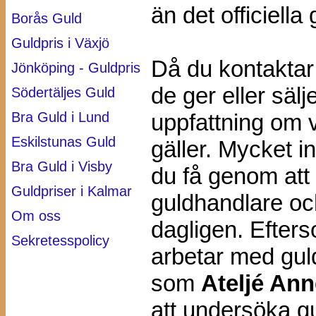
än det officiella 
Borås Guld
Guldpris i Växjö
Då du kontaktar
Jönköping - Guldpris
de ger eller sälj
Södertäljes Guld
Bra Guld i Lund
uppfattning om v
Eskilstunas Guld
gäller. Mycket i
Bra Guld i Visby
du få genom att
Guldpriser i Kalmar
guldhandlare oc
Om oss
dagligen. Efters
Sekretesspolicy
arbetar med guld
som
Ateljé Ann
att undersöka gu